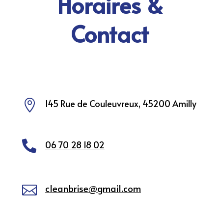
Horaires &
Contact
145 Rue de Couleuvreux, 45200 Amilly

06 70 28 18 02

cleanbrise@gmail.com
